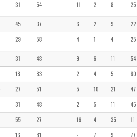
7
31
54
11
2
8
25
7
45
37
6
2
9
22
7
29
58
4
1
4
25
5
31
48
9
6
11
54
5
18
83
2
4
5
80
4
27
51
5
10
21
47
5
31
48
2
5
11
45
5
55
27
16
4
35
11
3
16
81
-
7
9
77