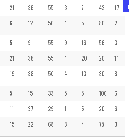
21
38
55
3
7
42
17
20
6
12
50
4
5
80
2
12
5
9
55
9
16
56
3
11
21
38
55
4
20
20
11
32
19
38
50
4
13
30
8
19
5
15
33
5
5
100
6
14
11
37
29
1
5
20
6
23
15
22
68
3
4
75
3
4