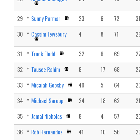
29
Sunny Parmar
23
6
72
3
30
Cassim Jewsbury
4
8
71
2
31
Truck Fludd
32
6
69
2
32
Tausee Rahim
8
17
68
2
33
Micaiah Goosby
40
5
64
2
34
Michael Saroop
24
18
62
2
35
Jamal Nicholas
8
4
57
2
36
Rob Hernandez
41
10
56
2