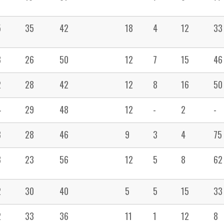
5
35
42
18
4
12
33
3
26
50
12
7
15
46
2
28
42
12
8
16
50
4
29
48
12
-
2
-
3
28
46
9
3
4
75
3
23
56
12
5
8
62
2
30
40
5
5
15
33
2
33
36
11
1
12
8