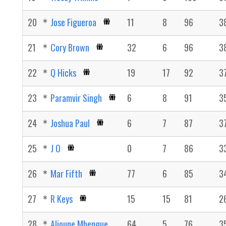
20
Jose Figueroa
11
8
96
3
21
Cory Brown
32
6
96
3
22
Q Hicks
19
17
92
3
23
Paramvir Singh
6
8
91
3
24
Joshua Paul
6
7
87
3
25
J O
0
7
86
3
26
Mar Fifth
77
6
85
3
27
R Keys
15
15
81
2
28
Alioune Mbengue
64
5
76
3