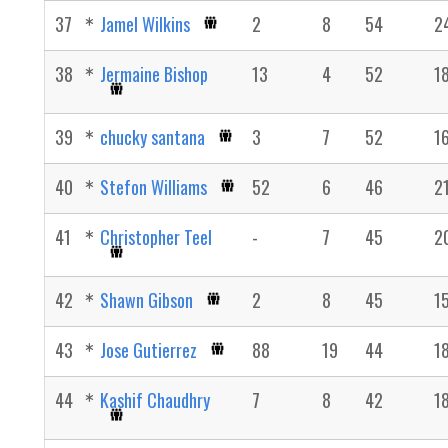
37
Jamel Wilkins
2
8
54
2
38
Jermaine Bishop
13
4
52
1
39
chucky santana
3
7
52
1
40
Stefon Williams
52
6
46
2
41
Christopher Teel
-
7
45
2
42
Shawn Gibson
2
8
45
1
43
Jose Gutierrez
88
19
44
1
44
Kashif Chaudhry
7
8
42
1