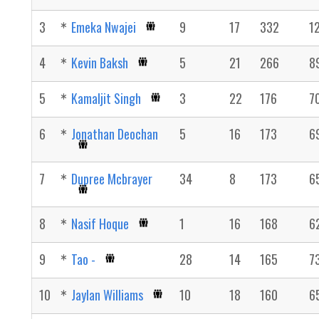
3
Emeka Nwajei
9
17
332
1
4
Kevin Baksh
5
21
266
8
5
Kamaljit Singh
3
22
176
7
6
Jonathan Deochan
5
16
173
6
7
Dupree Mcbrayer
34
8
173
6
8
Nasif Hoque
1
16
168
6
9
Tao -
28
14
165
7
10
Jaylan Williams
10
18
160
6