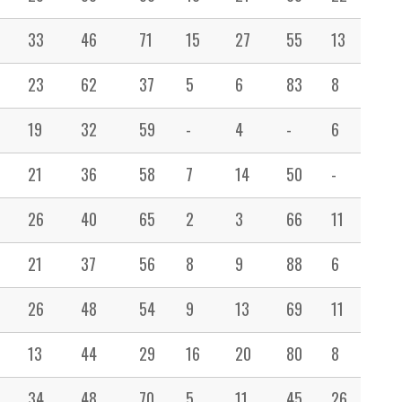
33
46
71
15
27
55
13
19
23
62
37
5
6
83
8
12
19
32
59
-
4
-
6
27
21
36
58
7
14
50
-
23
26
40
65
2
3
66
11
31
21
37
56
8
9
88
6
19
26
48
54
9
13
69
11
33
13
44
29
16
20
80
8
20
34
48
70
5
11
45
26
25