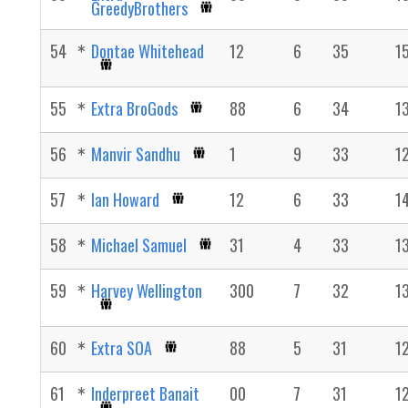
GreedyBrothers
54
Dontae Whitehead
12
6
35
1
55
Extra BroGods
88
6
34
1
56
Manvir Sandhu
1
9
33
1
57
Ian Howard
12
6
33
1
58
Michael Samuel
31
4
33
1
59
Harvey Wellington
300
7
32
1
60
Extra SOA
88
5
31
1
61
Inderpreet Banait
00
7
31
1