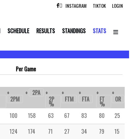
INSTAGRAM
TIKTOK
LOGIN

N
SCHEDULE
RESULTS
STANDINGS
STATS
Per Game
2PA
D
2PM
2P
FTM
FTA
FT
OR
%
%
100
158
63
67
83
80
25
55
124
174
71
27
34
79
15
33