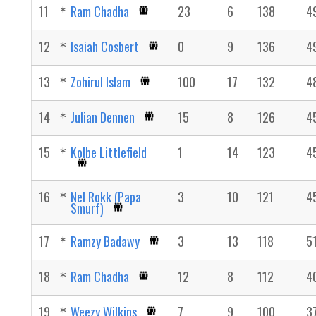
11
Ram Chadha
23
6
138
4
12
Isaiah Cosbert
0
9
136
4
13
Zohirul Islam
100
17
132
4
14
Julian Dennen
15
8
126
4
15
Kolbe Littlefield
1
14
123
4
16
Nel Rokk (Papa
3
10
121
4
Smurf)
17
Ramzy Badawy
3
13
118
5
18
Ram Chadha
12
8
112
4
19
Weezy Wilkins
7
9
100
3