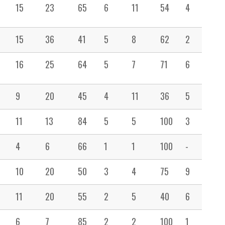
15
23
65
6
11
54
4
27
15
36
41
5
8
62
2
20
16
25
64
5
7
71
6
15
9
20
45
4
11
36
5
13
11
13
84
5
5
100
3
6
4
6
66
1
1
100
-
12
10
20
50
3
4
75
9
3
11
20
55
2
5
40
6
12
6
7
85
2
2
100
1
5