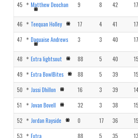
45
Matthew Deochan
9
8
42
1
46
Teequan Holley
17
4
41
1
47
Daquaise Andrews
3
3
40
1
48
Extra lightsout
88
5
40
1
49
Extra BowlBites
88
5
39
1
50
Jassi Dhillon
16
3
39
1
51
Jovan Bovell
32
3
38
1
52
Jordan Rayside
0
17
36
1
53
Extra
88
5
35
1