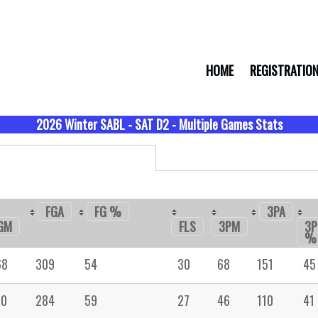
HOME
REGISTRATIO
2026 Winter SABL - SAT D2 - Multiple Games Stats
FGA
FG %
3PA
GM
FLS
3PM
3P
%
68
309
54
30
68
151
45
70
284
59
27
46
110
41