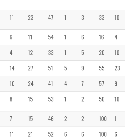
11
23
47
1
3
33
10
33
6
11
54
1
6
16
4
12
4
12
33
1
5
20
10
18
14
27
51
5
9
55
23
21
10
24
41
4
7
57
9
15
8
15
53
1
2
50
10
13
7
15
46
2
2
100
1
6
11
21
52
6
6
100
6
23