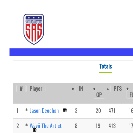
Totals
#
Player
JN
PTS
GP
F
1
Jason Deochan
3
20
471
1
2
Wavii The Artist
8
19
413
1