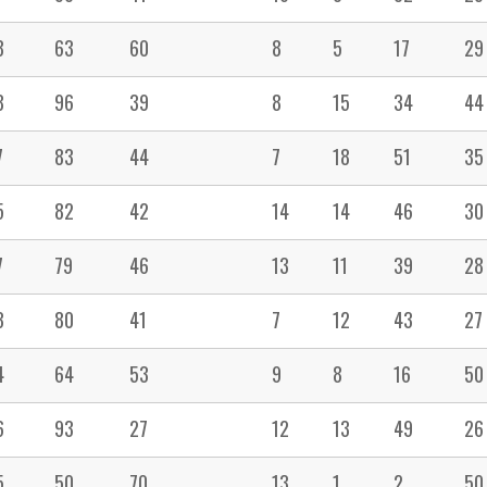
8
63
60
8
5
17
29
8
96
39
8
15
34
44
7
83
44
7
18
51
35
5
82
42
14
14
46
30
7
79
46
13
11
39
28
3
80
41
7
12
43
27
4
64
53
9
8
16
50
6
93
27
12
13
49
26
5
50
70
13
1
2
50